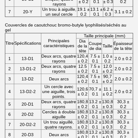
± 0.2
0.1
± 0.3
0.2
rayons
Un trou à aiguille,
19.1 ±
13.1 ±
6.2 ±
7
20-Y
3.1 ± 0.2
un seul cercle
0.2
0.1
0.3
Couvercles de caoutchouc bromo-butyle lyophilisés/séchés au
gel
Taille principale (mm)
Principales
Dia
Titre
Spécifications
Coupe
Épaisseur
caractéristiques
de la
Taille
de dia
de la tête
tête
Deux arcs, quatre
120,4
7.5 ±
1.0 ±
1
13-D1
2.0 ± 0.2
rayons
± 0.2
0.1
0.2
Deux arcs, quatre
12.5
7.5 ±
12.0
2
13-D1-2
2.0 ± 0.2
rayons
± 0.2
0.1
± 0.2
120,4
7.5 ±
90,7
3
13-D2
Deux arcs
2.0 ± 0.2
± 0.2
0.1
± 0.2
Un cercle avec
120,6
70,7 ±
11.1
4
13-D2-2
une aiguille, trois
2.0 ± 0.2
± 0.2
0.1
± 0.2
points.
Deux arcs, quatre
180,8
13.2 ±
130,8
30,3 ±
5
20-D1
rayons
± 0.2
0.1
± 0.3
0.2
Cercles à double
180,8
13.2 ±
130,8
30,3 ±
6
20-D2
aiguille
± 0.2
0.1
± 0.3
0.2
Un trou aiguillé,
180,8
13.2 ±
130,8
30,3 ±
7
20-D2-2
quatre rayons.
± 0.2
0.1
± 0.3
0.2
180,8
13.2 ±
130,8
30,3 ±
8
20-D3
Deux arcs
± 0.2
0.1
± 0.3
0.2