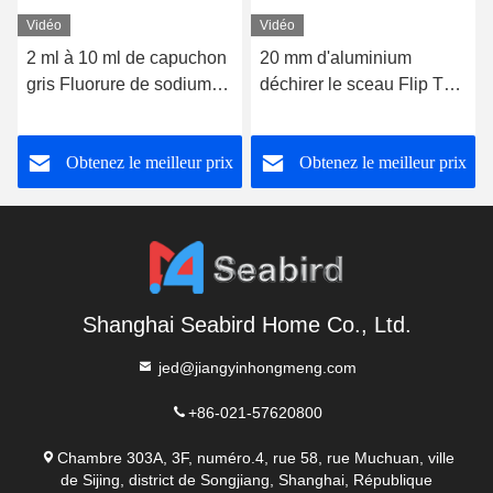
Vidéo
Vidéo
2 ml à 10 ml de capuchon
20 mm d'aluminium
gris Fluorure de sodium
déchirer le sceau Flip Top
sous vide tube de
Cap
prélèvement de sang avec
Obtenez le meilleur prix
Obtenez le meilleur prix
capuchon jetable
Shanghai Seabird Home Co., Ltd.
jed@jiangyinhongmeng.com
+86-021-57620800
Chambre 303A, 3F, numéro.4, rue 58, rue Muchuan, ville
de Sijing, district de Songjiang, Shanghai, République