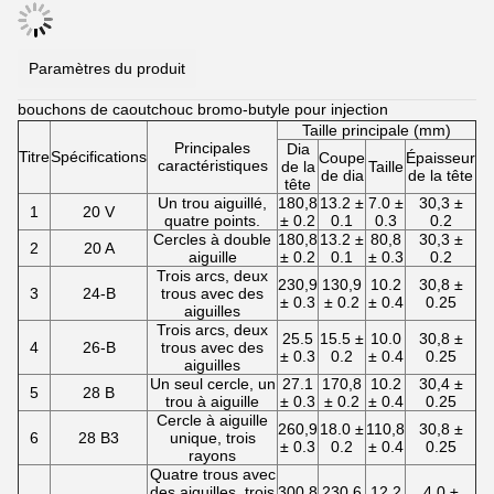
Paramètres du produit
bouchons de caoutchouc bromo-butyle pour injection
Taille principale (mm)
Principales
Dia
Titre
Spécifications
Coupe
Épaisseur
caractéristiques
de la
Taille
de dia
de la tête
tête
Un trou aiguillé,
180,8
13.2 ±
7.0 ±
30,3 ±
1
20 V
quatre points.
± 0.2
0.1
0.3
0.2
Cercles à double
180,8
13.2 ±
80,8
30,3 ±
2
20 A
aiguille
± 0.2
0.1
± 0.3
0.2
Trois arcs, deux
230,9
130,9
10.2
30,8 ±
3
24-B
trous avec des
± 0.3
± 0.2
± 0.4
0.25
aiguilles
Trois arcs, deux
25.5
15.5 ±
10.0
30,8 ±
4
26-B
trous avec des
± 0.3
0.2
± 0.4
0.25
aiguilles
Un seul cercle, un
27.1
170,8
10.2
30,4 ±
5
28 B
trou à aiguille
± 0.3
± 0.2
± 0.4
0.25
Cercle à aiguille
260,9
18.0 ±
110,8
30,8 ±
6
28 B3
unique, trois
± 0.3
0.2
± 0.4
0.25
rayons
Quatre trous avec
des aiguilles, trois
300,8
230,6
12.2
4.0 ±