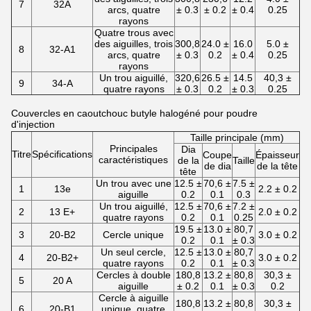
7
32A
arcs, quatre
± 0.3
± 0.2
± 0.4
0.25
rayons
Quatre trous avec
des aiguilles, trois
300,8
24.0 ±
16.0
5.0 ±
8
32-A1
arcs, quatre
± 0.3
0.2
± 0.4
0.25
rayons
Un trou aiguillé,
320,6
26.5 ±
14.5
40,3 ±
9
34-A
quatre rayons
± 0.3
0.2
± 0.3
0.25
Couvercles en caoutchouc butyle halogéné pour poudre
d'injection
Taille principale (mm)
Principales
Dia
Titre
Spécifications
Coupe
Épaisseur
caractéristiques
de la
Taille
de dia
de la tête
tête
Un trou avec une
12.5 ±
70,6 ±
7.5 ±
1
13e
2.2 ± 0.2
aiguille
0.2
0.1
0.3
Un trou aiguillé,
12.5 ±
70,6 ±
7.2 ±
2
13 E+
2.0 ± 0.2
quatre rayons
0.2
0.1
0.25
19.5 ±
13.0 ±
80,7
3
20-B2
Cercle unique
3.0 ± 0.2
0.2
0.1
± 0.3
Un seul cercle,
12.5 ±
13.0 ±
80,7
4
20-B2+
3.0 ± 0.2
quatre rayons
0.2
0.1
± 0.3
Cercles à double
180,8
13.2 ±
80,8
30,3 ±
5
20 A
aiguille
± 0.2
0.1
± 0.3
0.2
Cercle à aiguille
180,8
13.2 ±
80,8
30,3 ±
6
20-B1
unique, quatre