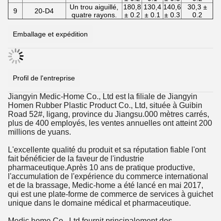
Un trou aiguillé,
180,8
130,4
140,6
30,3 ±
9
20-D4
quatre rayons.
± 0.2
± 0.1
± 0.3
0.2
Emballage et expédition
Profil de l'entreprise
Jiangyin Medic-Home Co., Ltd est la filiale de Jiangyin
Homen Rubber Plastic Product Co., Ltd, située à Guibin
Road 52#, ligang, province du Jiangsu.000 mètres carrés,
plus de 400 employés, les ventes annuelles ont atteint 200
millions de yuans.
L'excellente qualité du produit et sa réputation fiable l'ont
fait bénéficier de la faveur de l'industrie
pharmaceutique.Après 10 ans de pratique productive,
l'accumulation de l'expérience du commerce international
et de la brassage, Medic-home a été lancé en mai 2017,
qui est une plate-forme de commerce de services à guichet
unique dans le domaine médical et pharmaceutique.
Medic home Co., Ltd fournit principalement des