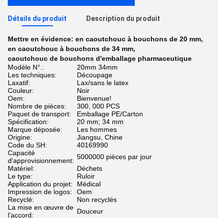
Détails du produit
Description du produit
Mettre en évidence:
en caoutchouc à bouchons de 20 mm
,
en caoutchouc à bouchons de 34 mm
,
caoutchouc de bouchons d'emballage pharmaceutique
Modèle N°.:
20mm 34mm
Les techniques:
Découpage
Laxatif:
Lax/sans le latex
Couleur:
Noir
Oem:
Bienvenue!
Nombre de pièces:
300, 000 PCS
Paquet de transport:
Emballage PE/Carton
Spécification:
20 mm; 34 mm
Marque déposée:
Les hommes
Origine:
Jiangsu, Chine
Code du SH:
40169990
Capacité
5000000 pièces par jour
d'approvisionnement:
Matériel:
Déchets
Le type:
Ruloir
Application du projet:
Médical
Impression de logos:
Oem
Recyclé:
Non recyclés
La mise en œuvre de
Douceur
l'accord: