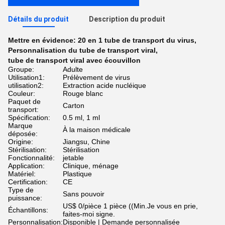
Détails du produit
Description du produit
Mettre en évidence:
20 en 1 tube de transport du virus
,
Personnalisation du tube de transport viral
,
tube de transport viral avec écouvillon
Groupe:
Adulte
Utilisation1:
Prélèvement de virus
utilisation2:
Extraction acide nucléique
Couleur:
Rouge blanc
Paquet de
Carton
transport:
Spécification:
0.5 ml, 1 ml
Marque
À la maison médicale
déposée:
Origine:
Jiangsu, Chine
Stérilisation:
Stérilisation
Fonctionnalité:
jetable
Application:
Clinique, ménage
Matériel:
Plastique
Certification:
CE
Type de
Sans pouvoir
puissance:
US$ 0/pièce 1 pièce ((Min.Je vous en prie,
Échantillons:
faites-moi signe.
Personnalisation:
Disponible | Demande personnalisée