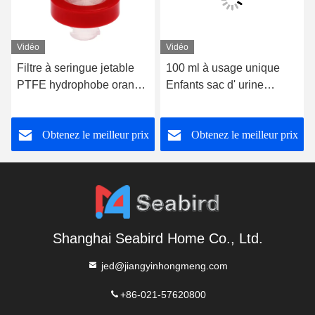
Vidéo
Vidéo
Filtre à seringue jetable
100 ml à usage unique
PTFE hydrophobe orange
Enfants sac d' urine
13 mm 0,45um 100
Procédure d'
pièces/ emballage 3 ans
hospitalisation Besoin d'
Obtenez le meilleur prix
Obtenez le meilleur prix
un sac d' urine pour
homme
Shanghai Seabird Home Co., Ltd.
jed@jiangyinhongmeng.com
+86-021-57620800