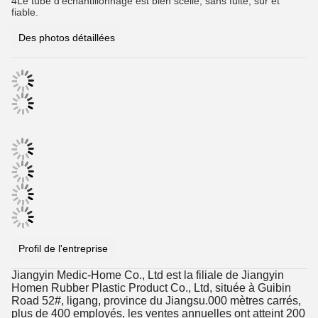
4Le tube d'échantillonnage est bien scellé, sans fuite, sûr et
fiable.
Des photos détaillées
Profil de l'entreprise
Jiangyin Medic-Home Co., Ltd est la filiale de Jiangyin
Homen Rubber Plastic Product Co., Ltd, située à Guibin
Road 52#, ligang, province du Jiangsu.000 mètres carrés,
plus de 400 employés, les ventes annuelles ont atteint 200