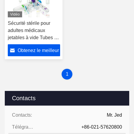
Vidéo
Sécurité stérile pour
adultes médicaux
jetables à vide Tubes de
prélèvement de sang en
Obtenez le meilleur
verre ou pour animaux
d'élevage Impression du
prix
logo EDTA
1
Contacts
Contacts:
Mr. Jed
Télégramme:
+86-021-57620800