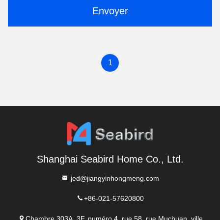
Envoyer
1
Shanghai Seabird Home Co., Ltd.
jed@jiangyinhongmeng.com
+86-021-57620800
Chambre 303A, 3F, numéro.4, rue 58, rue Muchuan, ville