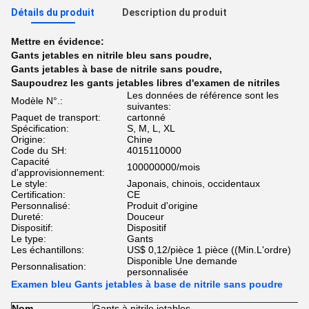
Détails du produit
Description du produit
Mettre en évidence:
Gants jetables en nitrile bleu sans poudre
,
Gants jetables à base de nitrile sans poudre
,
Saupoudrez les gants jetables libres d'examen de nitriles
Les données de référence sont les
Modèle N°.:
suivantes:
Paquet de transport:
cartonné
Spécification:
S, M, L, XL
Origine:
Chine
Code du SH:
4015110000
Capacité
100000000/mois
d'approvisionnement:
Le style:
Japonais, chinois, occidentaux
Certification:
CE
Personnalisé:
Produit d'origine
Dureté:
Douceur
Dispositif:
Dispositif
Le type:
Gants
Les échantillons:
US$ 0,12/pièce 1 pièce ((Min.L'ordre)
Disponible Une demande
Personnalisation:
personnalisée
Examen bleu Gants jetables à base de nitrile sans poudre
Nom
Gants à nitrile jetables