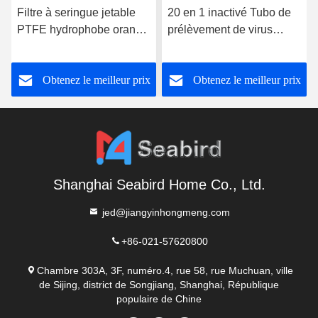
Filtre à seringue jetable
20 en 1 inactivé Tubo de
PTFE hydrophobe orange
prélèvement de virus
13 mm 0,45um 100
jetable Moyen de transport
pièces/ emballage 3 ans
Vtm avec personnalisation
Obtenez le meilleur prix
Obtenez le meilleur prix
Shanghai Seabird Home Co., Ltd.
jed@jiangyinhongmeng.com
+86-021-57620800
Chambre 303A, 3F, numéro.4, rue 58, rue Muchuan, ville
de Sijing, district de Songjiang, Shanghai, République
populaire de Chine