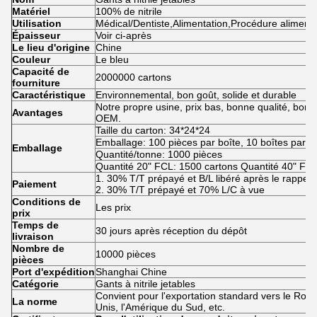
Matériel
100% de nitrile
Utilisation
Médical/Dentiste,Alimentation,Procédure aliment
Épaisseur
Voir ci-après
Le lieu d'origine
Chine
Couleur
Le bleu
Capacité de
2000000 cartons
fourniture
Caractéristique
Environnemental, bon goût, solide et durable
Notre propre usine, prix bas, bonne qualité, bon se
Avantages
OEM.
Taille du carton: 34*24*24
Emballage: 100 pièces par boîte, 10 boîtes par c
Emballage
Quantité/tonne: 1000 pièces
Quantité 20" FCL: 1500 cartons Quantité 40" FCL
1. 30% T/T prépayé et B/L libéré après le rappel
Paiement
2. 30% T/T prépayé et 70% L/C à vue
Conditions de
Les prix
prix
Temps de
30 jours après réception du dépôt
livraison
Nombre de
10000 pièces
pièces
Port d'expédition
Shanghai Chine
Catégorie
Gants à nitrile jetables
Convient pour l'exportation standard vers le Royau
La norme
Unis, l'Amérique du Sud, etc.